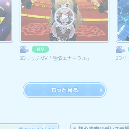
了
:59をもちまして3Dコミュ「ラジオ体操第１・第２」の配信を終了いたします
能の公開終了
3DリッチMV「熱情エナモラル」
3Dリ
:59をもちましてシンデレラシアター機能の公開を終了いたします。
停止に関して
終了
定のガシャ及びイベントをもって、新規アイドルの登場を終了いたします。