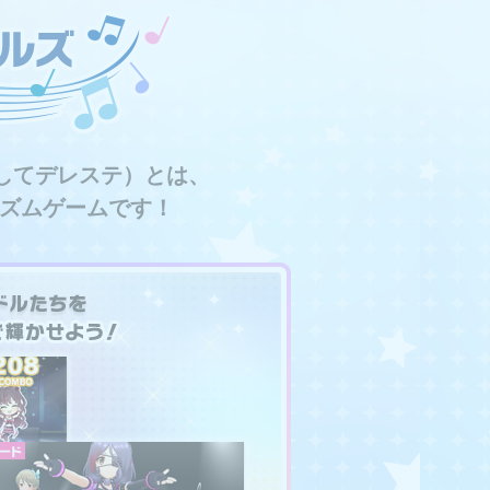
してデレステ）とは、
リズムゲームです！