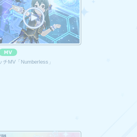
。
ッチMV「Numberless」