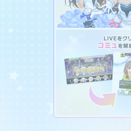
③あにぷち
④ロケ撮
⑤ゲームセンター
⑥登場済みアイドルへのボ
仕様変更及び運用
イベント「LIVE Infin
2025年9月下旬ごろにこれ
修を予定しております。
階層上限の撤廃、マイスタ
それに伴い、イベントとし
データの破棄についての詳細は