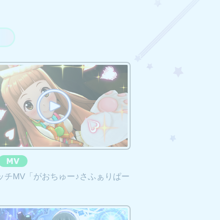
たします。
リッチMV「がおちゅー♪さふぁりぱー
」