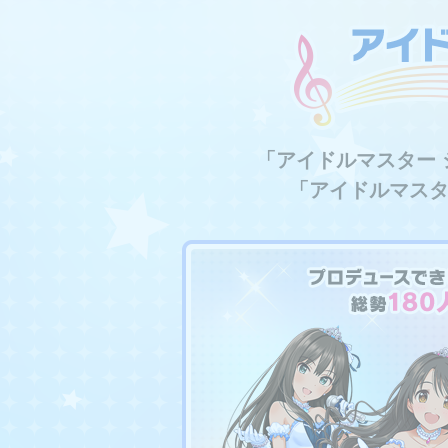
＜エピソードコミュ＞
新規登場アイドル終了に伴
＜イベントコミュ＞
2025年9月3日開催予
「アイドルマスター
＜エクストラコミュ＞
2025年9月上旬追加予
「アイドルマスタ
＜営業コミュ＞
現時点をもって更新を終了
その他現時点をもって
以下のコンテンツは現時点
①セレクトショップ
②ドレスコーデ