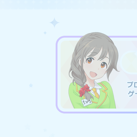
その他のイベントにつ
イベント「LIVE Carn
「LIVE Carnival
プロデュース方針につ
各イベントの仕様変更及び
詳細は後日お知らせいたし
プレミアムパスについ
9月下旬ごろにプレミアム
＜特典の追加＞
・開催期間ごとにガシャい
・常設コンテンツ版「LIVE I