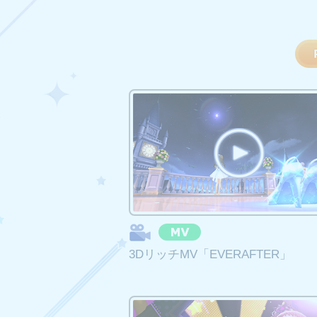
2025年8月21日 14
詳細につきましてはデレス
それに伴い、デレスポの各
カバー楽曲の配信終了
2025年7月31日 23:5
詳細は
こちら
のお知らせを
＜2025年7月31日 23:
・ハレ晴レユカイ
・God knows...
・冒険でしょでしょ？
3DリッチMV「EVERAFTER」
・Lost my music
＜2025年8月31日 23:
・上記以外のカバー楽曲す